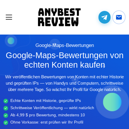
Google-Maps-Bewertungen
Google-Maps-Bewertungen von
echten Konten kaufen
Wir veröffentlichen Bewertungen von Konten mit echter Historie
und geprüften IPs — von Handys und Computern, schrittweise
über mehrere Tage. So wächst Ihr Profil für Google natürlich.
Echte Konten mit Historie, geprüfte IPs
Schrittweise Veröffentlichung — wirkt natürlich
Ab 4,99 $ pro Bewertung, mindestens 10
Ohne Vorkasse: erst prüfen wir Ihr Profil